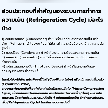
ส่วนประกอบที่สำคัญของระบบการทำการ
ความเย็น (Refrigeration Cycle) มีอะไร
บ้าง
1) คอมเพรสเซอร์ (Compressor) ทำหน้าที่ขับเคลื่อนสารทำความเย็น หรือ
น้ำยา (Refrigerant) ในระบบ โดยทำให้สารทำความเย็นมีอุณหภูมิ และความดัน
สูงขึ้น
2) คอยล์ร้อน (Condenser) ทำหน้าที่ระบายความร้อนของสารทำความเย็น
3) คอยล์เย็น (Evaporator) ทำหน้าที่ดูดซับความร้อนภายในห้องมาสู่สาร
ทำความเย็น
4) อุปกรณ์ลดความดัน (Throttling Device) ทำหน้าที่ลดความดันและ
อุณหภูมิของสาร ทำความเย็น
โดยทั่วไปจะใช้เป็น แค็ปพิลลารี่ทิ้วบ์ (Capillary tube) หรือ เอ็กสแปนชั่นวาล์ว
(Expansion Valve)
ระบบการทำความเย็นที่เรากำลังกล่าวถึงคือระบบอัดไอ (Vapor-Compression
Cycle) ซึ่งมีหลักการทำงานง่ายๆคือ การทำให้สารทำความเย็น (น้ำยา) ไหลวนไป
ตามระบบ โดยผ่านส่วนประกอบหลักทั้ง 4 อย่างต่อเนื่องเป็น วัฏจักรการทำความ
เย็น (Refrigeration Cycle) โดยมีกระบวนการดังนี้